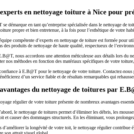
experts en nettoyage toiture à Nice pour pr
se démarque en tant qu’entreprise spécialisée dans le nettoyage de toi
oiture propre et bien entretenue, à la fois pour l’esthétique de votre habi
quipe compétente d’experts en nettoyage de toiture est formée pour utilis
ns des produits de nettoyage de haute qualité, respectueux de l’environn
.B@T, nous accordons une attention méticuleuse aux détails lors du nett
ter nos méthodes en fonction des matériaux spécifiques de votre toiture,
 confiance à E.B@T pour le nettoyage de votre toiture. Contactez-nous p
néficierez d’un service fiable et de résultats remarquables qui rehausseron
avantages du nettoyage de toitures par E.B@
toyage régulier de votre toiture présente de nombreux avantages essenti
abord, le nettoyage de toitures permet d’éliminer les débris, les mousse
oit et causer des dommages structurels. En les éliminant, vous prolongez
 d’améliorer la longévité de votre toit, le nettoyage régulier contribue 
e son attrait visuel global.