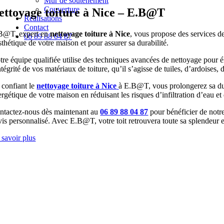
Mur de soutènement
Couverture
ettoyage toiture à Nice –
E.B@T
Réalisations
Contact
B@T, expert en
nettoyage toiture à Nice
, vous propose des services de
06 89 88 04 87
sthétique de votre maison et pour assurer sa durabilité.
re équipe qualifiée utilise des techniques avancées de nettoyage pour él
ntégrité de vos matériaux de toiture, qu’il s’agisse de tuiles, d’ardoises
 confiant le
nettoyage toiture à Nice
à E.B@T, vous prolongerez sa duré
rgétique de votre maison en réduisant les risques d’infiltration d’eau et
ntactez-nous dès maintenant au
06 89 88 04 87
pour bénéficier de notr
vis personnalisé. Avec E.B@T, votre toit retrouvera toute sa splendeur e
 savoir plus