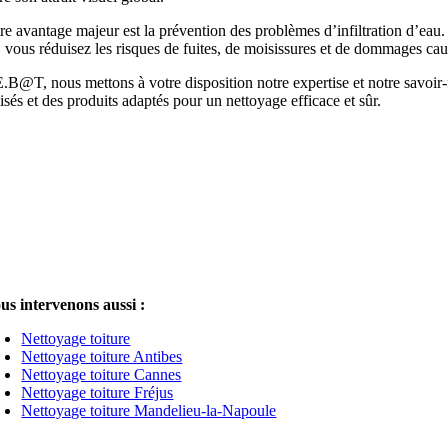
e avantage majeur est la prévention des problèmes d’infiltration d’eau. 
, vous réduisez les risques de fuites, de moisissures et de dommages caus
.B@T, nous mettons à votre disposition notre expertise et notre savoir-f
isés et des produits adaptés pour un nettoyage efficace et sûr.
us intervenons aussi :
Nettoyage toiture
Nettoyage toiture Antibes
Nettoyage toiture Cannes
Nettoyage toiture Fréjus
Nettoyage toiture Mandelieu-la-Napoule
Nettoyage toiture Grasse
Nettoyage toiture Menton