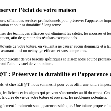
éserver l’éclat de votre maison
ture, offrant des services professionnels pour préserver l’apparence i
tation et pour sa durabilité à long terme.
er des techniques efficaces qui éliminent les saletés, les mousses et les 
ement, afin de garantir des résultats exceptionnels.
oyage de votre toiture, en veillant à ne causer aucun dommage et à lais
 assurant ainsi un nettoyage efficace et sans compromis.
our discuter de vos besoins spécifiques et laissez notre équipe profess
t l’attrait visuel de votre toiture.
T : Préservez la durabilité et l’apparence d
els, et chez E.B@T, nous sommes là pour vous offrir une toiture impecc
s, les lichens et les algues qui peuvent s’accumuler au fil du temps. Ce
 la durée de vie de votre toiture et prévenez les problèmes potentiels.
également à maintenir son apparence esthétique. Une toiture propre et bie