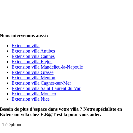
Nous intervenons aussi :
Extension villa
Extension villa Antibes
Extension villa Cannes
Extension villa Fréjus
Extension villa Mandelieu-la-Napoule
Extension villa Grasse
Extension villa Menton
Extension villa Cagnes-sur-Mer
Extension villa Saint-Laurent-du-Var
Extension villa Monaco
Extension villa Nice
Besoin de plus d’espace dans votre villa ? Notre spécialiste en
Extension villa chez E.B@T est là pour vous aider.
Téléphone