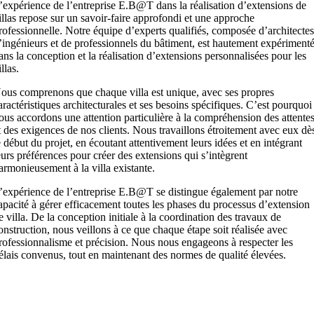
’expérience de l’entreprise E.B@T dans la réalisation d’extensions de
illas repose sur un savoir-faire approfondi et une approche
rofessionnelle. Notre équipe d’experts qualifiés, composée d’architectes
’ingénieurs et de professionnels du bâtiment, est hautement expériment
ans la conception et la réalisation d’extensions personnalisées pour les
illas.
ous comprenons que chaque villa est unique, avec ses propres
aractéristiques architecturales et ses besoins spécifiques. C’est pourquoi
ous accordons une attention particulière à la compréhension des attente
t des exigences de nos clients. Nous travaillons étroitement avec eux dè
e début du projet, en écoutant attentivement leurs idées et en intégrant
eurs préférences pour créer des extensions qui s’intègrent
armonieusement à la villa existante.
’expérience de l’entreprise E.B@T se distingue également par notre
apacité à gérer efficacement toutes les phases du processus d’extension
e villa. De la conception initiale à la coordination des travaux de
onstruction, nous veillons à ce que chaque étape soit réalisée avec
rofessionnalisme et précision. Nous nous engageons à respecter les
élais convenus, tout en maintenant des normes de qualité élevées.