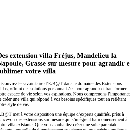
Des extension villa Fréjus, Mandelieu-la-
Napoule, Grasse sur mesure pour agrandir e
sublimer votre villa
écouvrez le savoir-faire d’E.B@T dans le domaine des Extensions
illas, offrant des solutions personnalisées pour agrandir et transformer
otre espace de vie selon vos aspirations. Nous comprenons l’importanc
e créer une villa qui répond à vos besoins spécifiques tout en reflétant
otre style de vie.
.B@T met à votre disposition une équipe d’experts qualifiés, prêts à
oncevoir des extensions sur mesure qui s’intègrent harmonieusement à
otre villa existante. Que vous souhaitiez créer une suite parentale
légante, une salle de divertissement spacieuse ou une cuisine moderne,