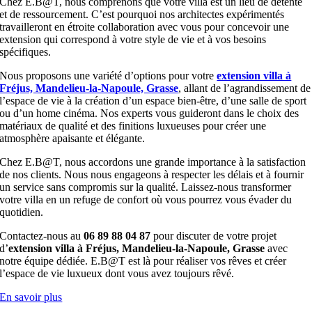
Chez E.B@T, nous comprenons que votre villa est un lieu de détente
et de ressourcement. C’est pourquoi nos architectes expérimentés
travailleront en étroite collaboration avec vous pour concevoir une
extension qui correspond à votre style de vie et à vos besoins
spécifiques.
Nous proposons une variété d’options pour votre
extension villa à
Fréjus, Mandelieu-la-Napoule, Grasse
, allant de l’agrandissement de
l’espace de vie à la création d’un espace bien-être, d’une salle de sport
ou d’un home cinéma. Nos experts vous guideront dans le choix des
matériaux de qualité et des finitions luxueuses pour créer une
atmosphère apaisante et élégante.
Chez E.B@T, nous accordons une grande importance à la satisfaction
de nos clients. Nous nous engageons à respecter les délais et à fournir
un service sans compromis sur la qualité. Laissez-nous transformer
votre villa en un refuge de confort où vous pourrez vous évader du
quotidien.
Contactez-nous au
06 89 88 04 87
pour discuter de votre projet
d’
extension villa à Fréjus, Mandelieu-la-Napoule, Grasse
avec
notre équipe dédiée. E.B@T est là pour réaliser vos rêves et créer
l’espace de vie luxueux dont vous avez toujours rêvé.
En savoir plus