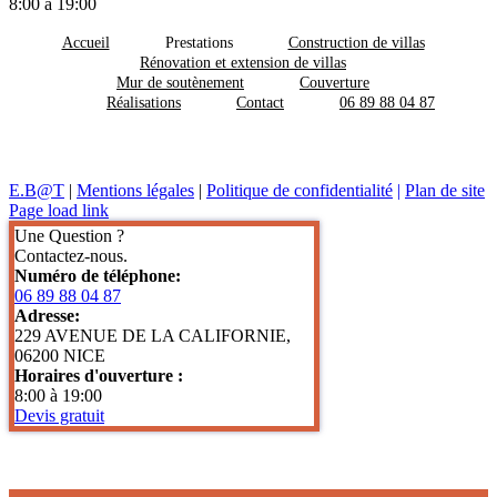
8:00 à 19:00
Accueil
Prestations
Construction de villas
Rénovation et extension de villas
Mur de soutènement
Couverture
Réalisations
Contact
06 89 88 04 87
E.B@T
|
Mentions légales
|
Politique de confidentialité
|
Plan de site
Page load link
Une Question ?
Contactez-nous.
Numéro de téléphone:
06 89 88 04 87
Adresse:
229 AVENUE DE LA CALIFORNIE,
06200 NICE
Horaires d'ouverture :
8:00 à 19:00
Devis gratuit